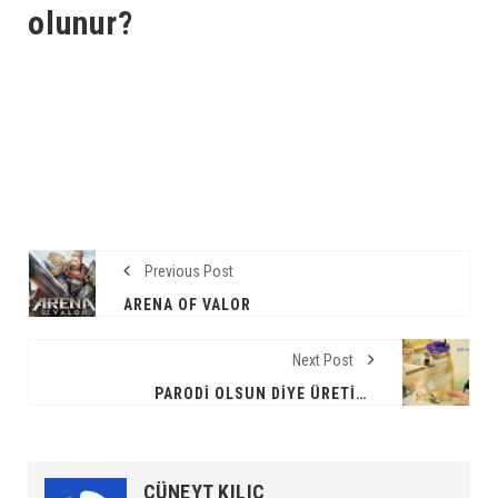
olunur?
Previous Post
ARENA OF VALOR
Next Post
PARODI OLSUN DIYE ÜRETILEN DOGECOIN'IN PIYASA DEĞERI 1 MILYAR DOLARI GEÇTI
CÜNEYT KILIÇ