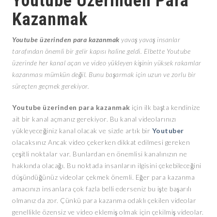
Youtube Üzerinden Para
Kazanmak
Youtube üzerinden para kazanmak
yavaş yavaş insanlar
tarafından önemli bir gelir kapısı haline geldi. Elbette Youtube
üzerinde her kanal açan ve video yükleyen kişinin yüksek rakamlar
kazanması mümkün değil. Bunu başarmak için uzun ve zorlu bir
süreçten geçmek gerekiyor.
Youtube üzerinden para kazanmak
için ilk başta kendinize
ait bir kanal açmanız gerekiyor. Bu kanal videolarınızı
yükleyeceğiniz kanal olacak ve sizde artık bir
Youtuber
olacaksınız Ancak video çekerken dikkat edilmesi gereken
çeşitli noktalar var. Bunlardan en önemlisi kanalınızın ne
hakkında olacağı. Bu noktada insanların ilgisini çekebileceğini
düşündüğünüz videolar çekmek önemli. Eğer para kazanma
amacınızı insanlara çok fazla belli ederseniz bu işte başarılı
olmanız da zor. Çünkü para kazanma odaklı çekilen videolar
genellikle özensiz ve video eklemiş olmak için çekilmiş videolar.