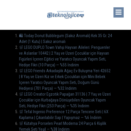
🛍️ Today Donut Bubblegum (Sakız Aromalı) Kek 35 Gr. 24
Adet (1 Kutu) | Sakız aromalı
🛒 LEGO DUPLO Town Vahşi Hayvan Aileleri: Penguenler
ve Aslanlar 10442 | 2 Yaş ve Üzeri Çocuklar için Hayvan
Figürleri İçeren Eğitici ve Yaratıcı Oyuncak Yapım Seti,
Hediye Fikri (10 Parça) — %55 İndirim
🛒 LEGO Friends Arkadaşlık Ağaç Ev Buluşma Yeri 42652
| 8 Yaş ve Üzeri Kız ve Erkek Çocukları için Mini Bebek
İçeren Yaratıcı Oyuncak Yapım Seti, Doğum Günü
Hediyesi (701 Parça) — %32 İndirim
🛒 LEGO Creator Egzotik Papağan 31136 | 7 Yaş ve Üzeri
Çocuklar için Kurbağaya Dönüşebilen Oyuncak Yapım
Seti, Hediye Fikri (253 Parça) — %35 İndirim
🛒 Tefal Ingenio Preference 12 Parça Tencere Seti | 6X
Kaplama | Çıkarılabilir Sap | Yapışmaz — %6 İndirim
🛒 Kütahya Porselen Pearl Moderna 24 Parça 6 Kişilik
Yemek Seti Yeşil — %38 İndirim