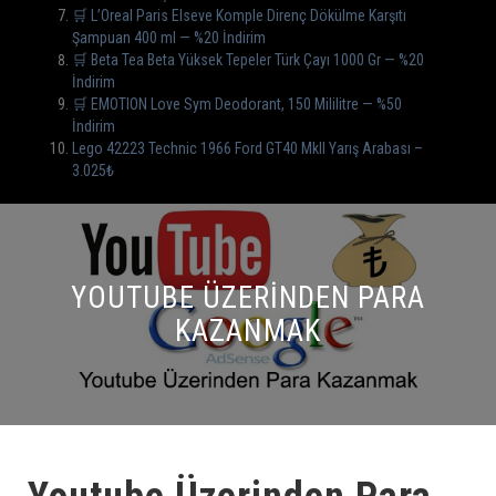
🛒 L’Oreal Paris Elseve Komple Direnç Dökülme Karşıtı
Şampuan 400 ml — %20 İndirim
🛒 Beta Tea Beta Yüksek Tepeler Türk Çayı 1000 Gr — %20
İndirim
🛒 EMOTION Love Sym Deodorant, 150 Mililitre — %50
İndirim
Lego 42223 Technic 1966 Ford GT40 MkII Yarış Arabası –
3.025₺
YOUTUBE ÜZERINDEN PARA
KAZANMAK