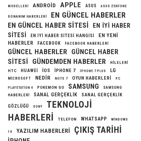
APPLE
ANDROID
ASUS
MODELLERI
ASUS ZENFONE
EN GÜNCEL HABERLER
DONANIM HABERLERI
EN GÜNCEL HABER SITESI
EN IYI HABER
SITESI
EN YENI
EN IYI HABER SITESI HANGISI
HABERLER
FACEBOOK
FACEBOOK HABERLERI
GÜNCEL HABERLER
GÜNCEL HABER
GÜNDEMDEN HABERLER
SITESI
HILELERI
LG
IOS
IPHONE 7
HUAWEI
HTC
IPHONE 7 PLUS
NEDIR
OYUN HABERLERI
MICROSOFT
NOTE 7
PC
SAMSUNG
POKEMON GO
SAMSUNG
PLAYSTATION 4
SANAL GERÇEKLIK
SANAL GERÇEKLIK
HABERLERI
TEKNOLOJI
GÖZLÜĞÜ
SONY
HABERLERI
WHATSAPP
TELEFON
WINDOWS
ÇIKIŞ TARIHI
YAZILIM HABERLERI
10
İPHONE