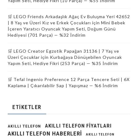
Yapım Seti, Hediye Fikri (10 Parça) — %55 İndirim
🛒 LEGO Friends Arkadaşlık Ağaç Ev Buluşma Yeri 42652
| 8 Yaş ve Üzeri Kız ve Erkek Çocukları için Mini Bebek
İçeren Yaratıcı Oyuncak Yapım Seti, Doğum Günü
Hediyesi (701 Parça) — %32 İndirim
🛒 LEGO Creator Egzotik Papağan 31136 | 7 Yaş ve
Üzeri Çocuklar için Kurbağaya Dönüşebilen Oyuncak
Yapım Seti, Hediye Fikri (253 Parça) — %35 İndirim
🛒 Tefal Ingenio Preference 12 Parça Tencere Seti | 6X
Kaplama | Çıkarılabilir Sap | Yapışmaz — %6 İndirim
ETIKETLER
AKILLI TELEFON FIYATLARI
AKILLI TELEFON
AKILLI TELEFON HABERLERI
AKILLI TELEFON