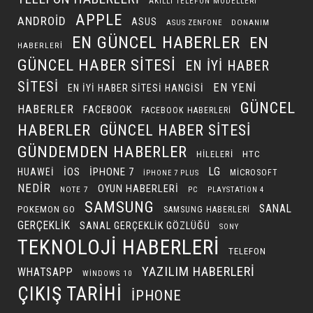
AKILLI TELEFON MODELLERI
APPLE
ANDROID
ASUS
DONANIM
ASUS ZENFONE
EN GÜNCEL HABERLER
EN
HABERLERI
GÜNCEL HABER SITESI
EN IYI HABER
SITESI
EN YENI
EN IYI HABER SITESI HANGISI
GÜNCEL
HABERLER
FACEBOOK
FACEBOOK HABERLERI
HABERLER
GÜNCEL HABER SITESI
GÜNDEMDEN HABERLER
HILELERI
HTC
LG
IOS
IPHONE 7
HUAWEI
MICROSOFT
IPHONE 7 PLUS
NEDIR
OYUN HABERLERI
NOTE 7
PC
PLAYSTATION 4
SAMSUNG
SANAL
POKEMON GO
SAMSUNG HABERLERI
GERÇEKLIK
SANAL GERÇEKLIK GÖZLÜĞÜ
SONY
TEKNOLOJI HABERLERI
TELEFON
YAZILIM HABERLERI
WHATSAPP
WINDOWS 10
ÇIKIŞ TARIHI
İPHONE