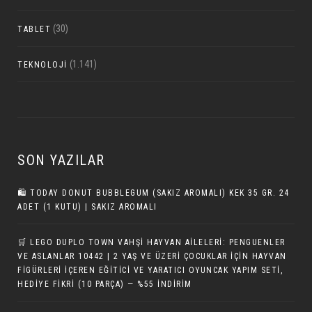
(30)
TABLET
(1.141)
TEKNOLOJI
SON YAZILAR
🛍️ TODAY DONUT BUBBLEGUM (SAKIZ AROMALI) KEK 35 GR. 24
ADET (1 KUTU) | SAKIZ AROMALI
🛒 LEGO DUPLO TOWN VAHŞI HAYVAN AILELERI: PENGUENLER
VE ASLANLAR 10442 | 2 YAŞ VE ÜZERI ÇOCUKLAR IÇIN HAYVAN
FIGÜRLERI İÇEREN EĞITICI VE YARATICI OYUNCAK YAPIM SETI,
HEDIYE FIKRI (10 PARÇA) — %55 İNDIRIM