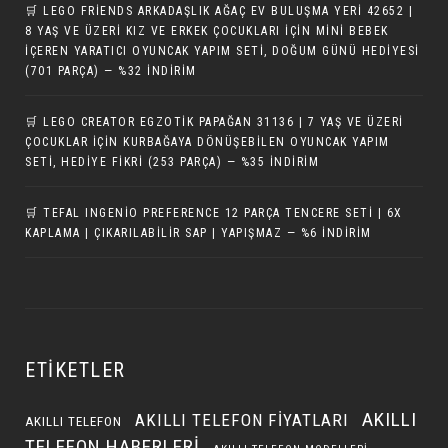
🛒 LEGO FRIENDS ARKADAŞLIK AĞAÇ EV BULUŞMA YERI 42652 |
8 YAŞ VE ÜZERI KIZ VE ERKEK ÇOCUKLARI IÇIN MINI BEBEK
İÇEREN YARATICI OYUNCAK YAPIM SETI, DOĞUM GÜNÜ HEDIYESI
(701 PARÇA) — %32 İNDIRIM
🛒 LEGO CREATOR EGZOTIK PAPAĞAN 31136 | 7 YAŞ VE ÜZERI
ÇOCUKLAR IÇIN KURBAĞAYA DÖNÜŞEBILEN OYUNCAK YAPIM
SETI, HEDIYE FIKRI (253 PARÇA) — %35 İNDIRIM
🛒 TEFAL INGENIO PREFERENCE 12 PARÇA TENCERE SETI | 6X
KAPLAMA | ÇIKARILABILIR SAP | YAPIŞMAZ — %6 İNDIRIM
ETIKETLER
AKILLI
AKILLI TELEFON FIYATLARI
AKILLI TELEFON
TELEFON HABERLERI