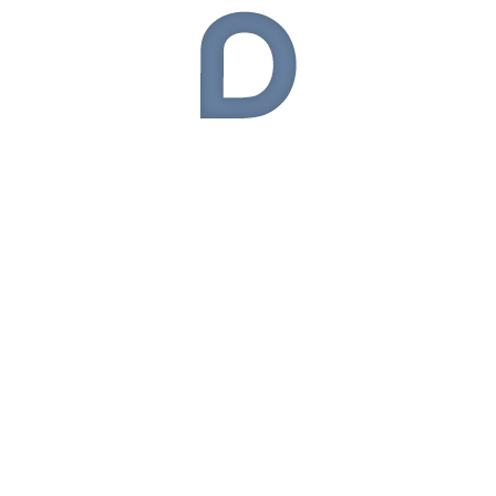
KATEGORILER
Akıllı Saat
(32)
Akıllı Telefon
(394)
Alış-Veriş
(10.644)
Android
(75)
Android Oyunları
(37)
Android Uygulamaları
(71)
Apple
(110)